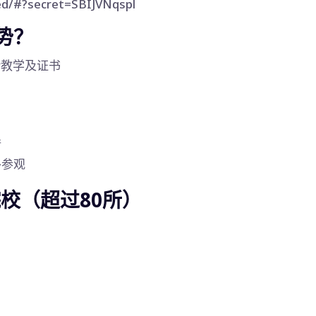
ed/#?secret=SBIJVNqspl
优势？
ay教学及证书
请
外参观
院校（超过80所）