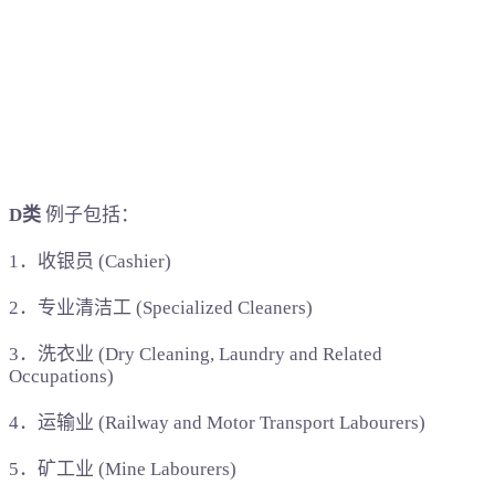
D类
例子包括：
1．收银员 (Cashier)
2．专业清洁工 (Specialized Cleaners)
3．洗衣业 (Dry Cleaning, Laundry and Related
Occupations)
4．运输业 (Railway and Motor Transport Labourers)
5．矿工业 (Mine Labourers)