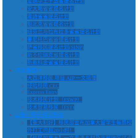
爱德华王子岛省提名计划
安大略省省提名计划
卑诗省省提名计划
魁北克省省提名计划
纽芬兰与拉布拉多省省提名计划
曼尼托巴省省提名计划
萨省移民提名计划(SINP)
新不伦瑞克省提名计划
新斯科舍省省提名计划
快速通道EE
大西洋移民 项目 AIP 一文搞懂
经验移民 CEC
Express Entry
技术移民计划（FSWP）
技术贸易移民（FST)
最新！签证/移民新闻
【重大利好】移民部宣布加拿大留学生每周校
外打工可超20小时！