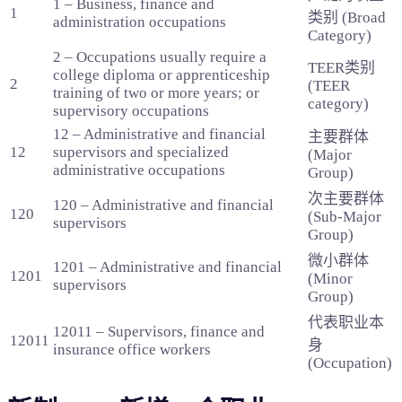
1 – Business, finance and
1
类别 (Broad
administration occupations
Category)
2 – Occupations usually require a
TEER类别
college diploma or apprenticeship
2
(TEER
training of two or more years; or
category)
supervisory occupations
12 – Administrative and financial
主要群体
12
supervisors and specialized
(Major
administrative occupations
Group)
次主要群体
120 – Administrative and financial
120
(Sub-Major
supervisors
Group)
微小群体
1201 – Administrative and financial
1201
(Minor
supervisors
Group)
代表职业本
12011 – Supervisors, finance and
12011
身
insurance office workers
(Occupation)