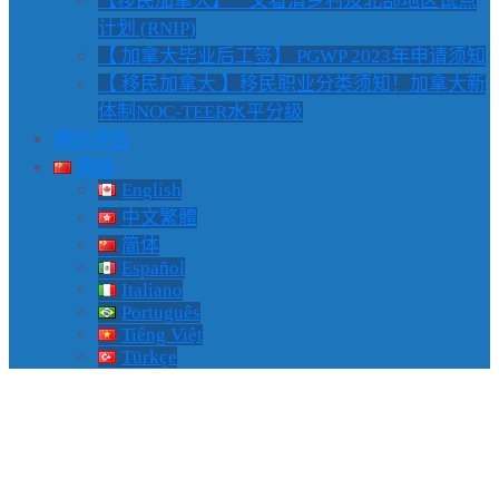
【移民加拿大】一文看清乡村及北部地区试点
计划 (RNIP)
【 加拿大毕业后工签】 PGWP 2023年申请须知
【 移民加拿大 】移民职业分类须知！加拿大新
体制NOC-TEER水平分级
预约评估
简体
English
中文繁體
简体
Español
Italiano
Português
Tiếng Việt
Türkçe
【 移民加拿大 】移民职业
分类须知！加拿大新体制