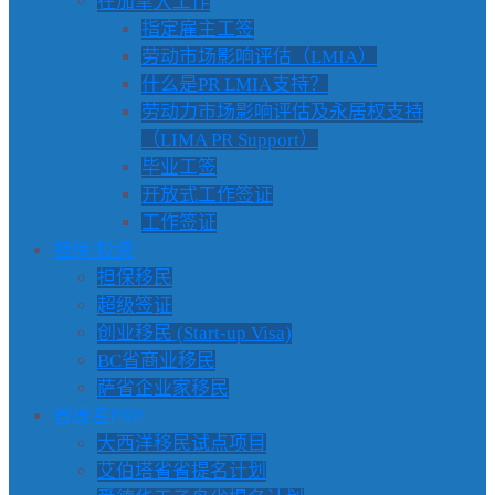
在加拿大工作
指定雇主工签
劳动市场影响评估（LMIA）
什么是PR LMIA支持？
劳动力市场影响评估及永居权支持
（LIMA PR Support）
毕业工签
开放式工作签证
工作签证
担保/投资
担保移民
超级签证
创业移民 (Start-up Visa)
BC省商业移民
萨省企业家移民
省提名PNP
大西洋移民试点项目
艾伯塔省省提名计划