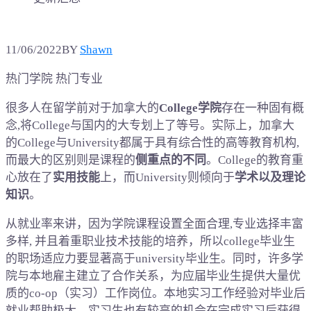
11/06/2022
BY
Shawn
热门学院 热门专业
很多人在留学前对于加拿大的
College学院
存在一种固有概
念,将College与国内的大专划上了等号。实际上，加拿大
的College与University都属于具有综合性的高等教育机构,
而最大的区别则是课程的
侧重点的不同
。College的教育重
心放在了
实用技能
上，而University则倾向于
学术以及理论
知识
。
从就业率来讲，因为学院课程设置全面合理,专业选择丰富
多样, 并且着重职业技术技能的培养，所以college毕业生
的职场适应力要显著高于university毕业生。同时，许多学
院与本地雇主建立了合作关系，为应届毕业生提供大量优
质的co-op（实习）工作岗位。本地实习工作经验对毕业后
就业帮助极大，实习生也有较高的机会在完成实习后获得