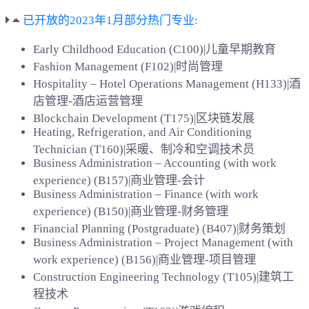
已开放的2023年1月部分热门专业:
Early Childhood Education (C100)|儿童早期教育
Fashion Management (F102)|时尚管理
Hospitality – Hotel Operations Management (H133)|酒
店管理-酒店运营管理
Blockchain Development (T175)|区块链发展
Heating, Refrigeration, and Air Conditioning
Technician (T160)|采暖、制冷和空调技术员
Business Administration – Accounting (with work
experience) (B157)|商业管理-会计
Business Administration – Finance (with work
experience) (B150)|商业管理-财务管理
Financial Planning (Postgraduate) (B407)|财务策划
Business Administration – Project Management (with
work experience) (B156)|商业管理-项目管理
Construction Engineering Technology (T105)|建筑工
程技术