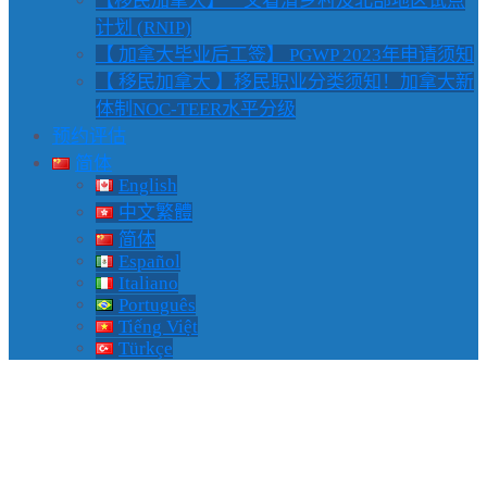
【移民加拿大】一文看清乡村及北部地区试点
计划 (RNIP)
【 加拿大毕业后工签】 PGWP 2023年申请须知
【 移民加拿大 】移民职业分类须知！加拿大新
体制NOC-TEER水平分级
预约评估
简体
English
中文繁體
简体
Español
Italiano
Português
Tiếng Việt
Türkçe
IRCC邀请6,000名候选
人，快速通道分数降至417