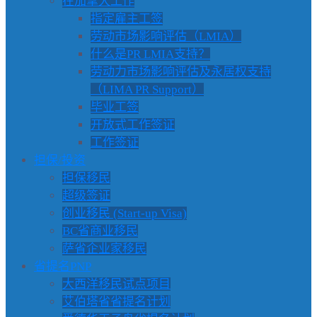
在加拿大工作
指定雇主工签
劳动市场影响评估（LMIA）
什么是PR LMIA支持？
劳动力市场影响评估及永居权支持
（LIMA PR Support）
毕业工签
开放式工作签证
工作签证
担保/投资
担保移民
超级签证
创业移民 (Start-up Visa)
BC省商业移民
萨省企业家移民
省提名PNP
大西洋移民试点项目
艾伯塔省省提名计划