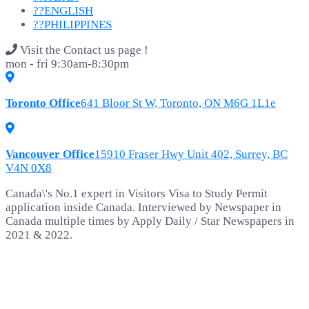
??ENGLISH
??PHILIPPINES
Visit the Contact us page !
mon - fri 9:30am-8:30pm
Toronto Office
641 Bloor St W, Toronto, ON M6G 1L1e
Vancouver Office
15910 Fraser Hwy Unit 402, Surrey, BC
V4N 0X8
Canada\'s No.1 expert in Visitors Visa to Study Permit
application inside Canada. Interviewed by Newspaper in
Canada multiple times by Apply Daily / Star Newspapers in
2021 & 2022.