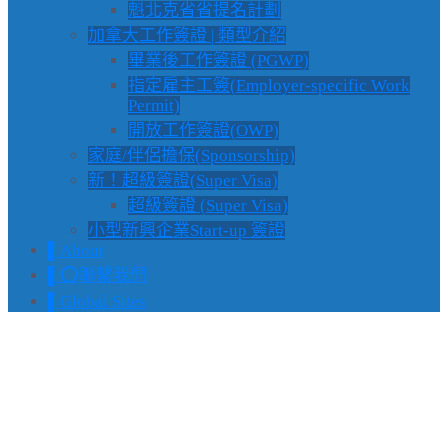
魁北克省省提名計劃
加拿大工作簽證 | 類型介紹
畢業後工作簽證 (PGWP)
指定雇主工簽(Employer-specific Work
Permit)
開放工作簽證(OWP)
家庭/伴侶擔保(Sponsorship)
新！超級簽證(Super Visa)
超級簽證 (Super Visa)
小型新興企業Start-up 簽證
▌About
▌⭕️聯繫我們
▌Global Sites
【 Stream A 留學學校推薦
】Marketing Programs –