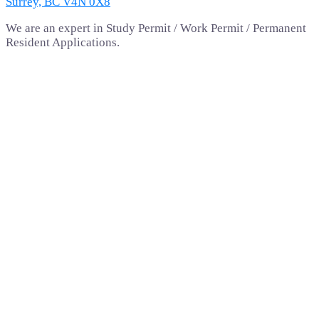
Surrey, BC V4N 0X8
We are an expert in Study Permit / Work Permit / Permanent
Resident Applications.