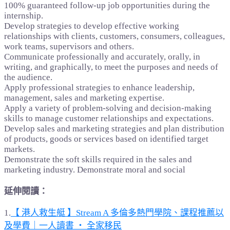
100% guaranteed follow-up job opportunities during the
internship.
Develop strategies to develop effective working
relationships with clients, customers, consumers, colleagues,
work teams, supervisors and others.
Communicate professionally and accurately, orally, in
writing, and graphically, to meet the purposes and needs of
the audience.
Apply professional strategies to enhance leadership,
management, sales and marketing expertise.
Apply a variety of problem-solving and decision-making
skills to manage customer relationships and expectations.
Develop sales and marketing strategies and plan distribution
of products, goods or services based on identified target
markets.
Demonstrate the soft skills required in the sales and
marketing industry. Demonstrate moral and social
延伸閱讀：
1.
【 港人救生艇 】Stream A 多倫多熱門學院、課程推薦以
及學費｜一人讀書 ‧ 全家移民