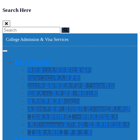
Search Here
College Admission & Visa Services
▌港人移民資訊
移民後12大項完善社會福利
NEW! 2023年入境更新
2025年最新移民水平計畫！500K移民
加拿大 vs 澳洲 讀書+移民比較
離港前準備清單(2023)
永居PR不是夢! 首四個月 近3,500位港人申請
【加拿大寵物移民】一齊移民到加拿大
(有片) Stream A客戶專訪: 從香港移民加拿大
【 加拿大移民 】更 多 文 章