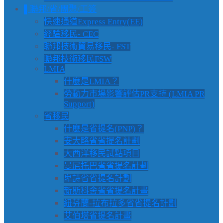
▌聯邦/省/團聚/工簽
快速通道Express Entry(EE)
經驗移民- CEC
聯邦技術貿易移民- FST
聯邦技術移民FSW
LMIA
什麼是LMIA？
勞動力市場影響評估PR支持 (LMIA PR
Support)
省移民
什麼是省提名(PNP)？
安大略省省提名計劃
大西洋移民試點項目
曼尼托巴省省提名計劃
卑詩省省提名計劃
新斯科舍省省提名計畫
紐芬蘭-拉布拉多省省提名計劃
艾伯塔省提名計畫