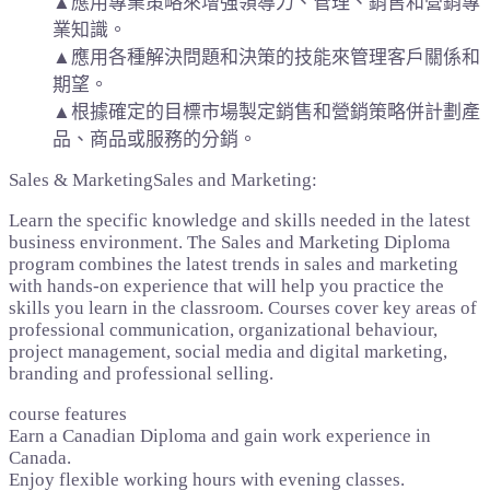
▲應用專業策略來增強領導力、管理、銷售和營銷專
業知識。
▲應用各種解決問題和決策的技能來管理客戶關係和
期望。
▲根據確定的目標市場製定銷售和營銷策略併計劃產
品、商品或服務的分銷。
Sales & MarketingSales and Marketing:
Learn the specific knowledge and skills needed in the latest
business environment. The Sales and Marketing Diploma
program combines the latest trends in sales and marketing
with hands-on experience that will help you practice the
skills you learn in the classroom. Courses cover key areas of
professional communication, organizational behaviour,
project management, social media and digital marketing,
branding and professional selling.
course features
Earn a Canadian Diploma and gain work experience in
Canada.
Enjoy flexible working hours with evening classes.