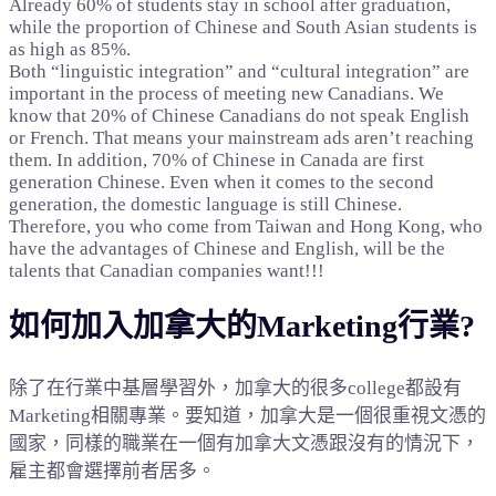
Already 60% of students stay in school after graduation,
while the proportion of Chinese and South Asian students is
as high as 85%.
Both “linguistic integration” and “cultural integration” are
important in the process of meeting new Canadians. We
know that 20% of Chinese Canadians do not speak English
or French. That means your mainstream ads aren’t reaching
them. In addition, 70% of Chinese in Canada are first
generation Chinese. Even when it comes to the second
generation, the domestic language is still Chinese.
Therefore, you who come from Taiwan and Hong Kong, who
have the advantages of Chinese and English, will be the
talents that Canadian companies want!!!
如何加入加拿大的Marketing行業?
除了在行業中基層學習外，加拿大的很多college都設有
Marketing相關專業。要知道，加拿大是一個很重視文憑的
國家，同樣的職業在一個有加拿大文憑跟沒有的情況下，
雇主都會選擇前者居多。