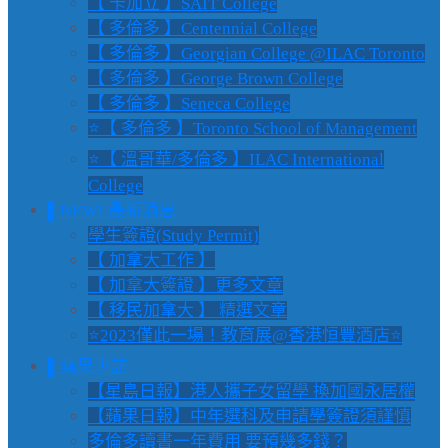
【 卡加立 】SAIT College
【 多倫多 】Centennial College
【 多倫多 】Georgian College @ILAC Toronto
【 多倫多 】George Brown College
【 多倫多 】Seneca College
⭐【 多倫多 】Toronto School of Management
⭐【 溫哥華/多倫多 】ILAC International
College
▌NEW! 最新消息
學生簽證(Study Permit)
【 加拿大工作 】
【 加拿大簽證 】更多文章
【 移民加拿大 】 精選文章
⭐2023僅此一場！教育展@香港恒豐酒店⭐
▌蘋果專訪
【星島日報】港人攜子女留學 換加國永居權
【蘋果日報】中年選科及申請學簽證須謹慎
多倫多讀書一年費用 要預幾多錢？