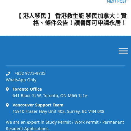
NEXT POST
【 港人移民 】 香港救生艇 移民加拿大：資
格、條件公告！讀書即可申請永居！
+852 9773-9735
WhatsApp Only
Toronto Office
641 Bloor St W, Toronto, ON M6G 1L1e
Vancouver Support Team
15910 Fraser Hwy Unit 402, Surrey, BC V4N 0X8
We are an expert in Study Permit / Work Permit / Permanent
Resident Applications.