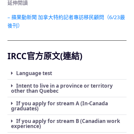
延伸閱讀
– 蘋果動新聞 加拿大特約記者專訪移民顧問（6/23最
後刊）
IRCC官方原文(連結)
Language test
Intent to live in a province or territory
other than Quebec
If you apply for stream A (In-Canada
graduates)
If you apply for stream B (Canadian work
experience)