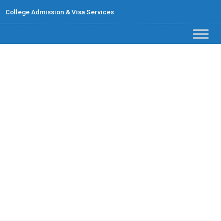
College Admission & Visa Services
【 港人救生艇 】
Stream A 2023年多倫
多熱門學院、課程推薦
以及學費｜一人讀書 ‧
全家移民