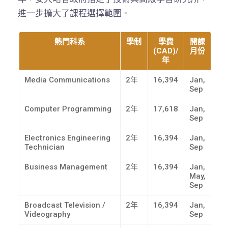
進一步擴大了課程選擇範圍。
熱門科系
學制
學費
開課
(CAD)/
月份
年
Media Communications
2年
16,394
Jan,
Sep
Computer Programming
2年
17,618
Jan,
Sep
Electronics Engineering
2年
16,394
Jan,
Technician
Sep
Business Management
2年
16,394
Jan,
May,
Sep
Broadcast Television /
2年
16,394
Jan,
Videography
Sep