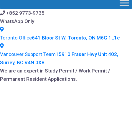
+852 9773-9735
WhatsApp Only
Toronto Office
641 Bloor St W, Toronto, ON M6G 1L1e
Vancouver Support Team
15910 Fraser Hwy Unit 402,
Surrey, BC V4N 0X8
We are an expert in Study Permit / Work Permit /
Permanent Resident Applications.