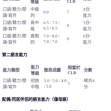
CLB
等級
口語/聽力/閱
中級
4分/
6.0
7
讀/寫作
的
能力
口語/聽力/閱
高中
5分/
6.5 / 7.5 /
8
6.5 / 6.5
讀/寫作
級
能力
口語/聽力/閱
進階
6分/
7.0 / 8.0 /
9
7.0 / 7.0
讀/寫作
的
能力
第二語言能力
能力
相當於
能力類型
雅思成績
分數
CLB
等級
口語/聽力/閱
初始
總共4
5.0 / 5.0 / 4.0
5
/ 5.0
讀/寫作
中階
分
配偶/同居伴侶的語言能力（僅母語）