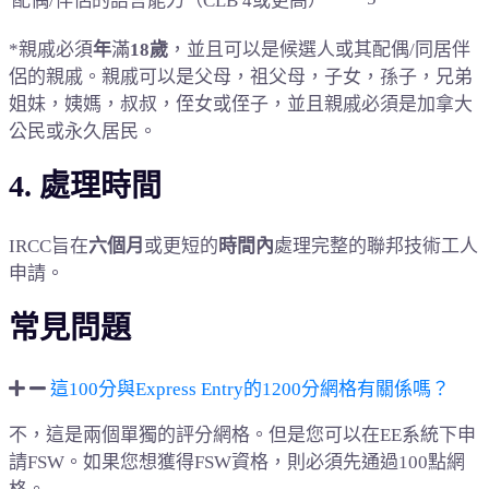
配偶/伴侶的語言能力（CLB 4或更高）
*親戚必須
年
滿
18歲
，並且可以是候選人或其配偶/同居伴
侶的親戚。
親戚可以是父母，祖父母，子女，孫子，兄弟
姐妹，姨媽，叔叔，侄女或侄子，並且親戚必須是加拿大
公民或永久居民。
4. 處理時間
IRCC旨在
六個月
或更短的
時間內
處理完整的聯邦技術工人
申請
。
常見問題
這100分與Express Entry的1200分網格有關係嗎？
不，這是兩個單獨的評分網格。
但是您可以在EE系統下申
請FSW。
如果您想獲得FSW資格，則必須先通過100點網