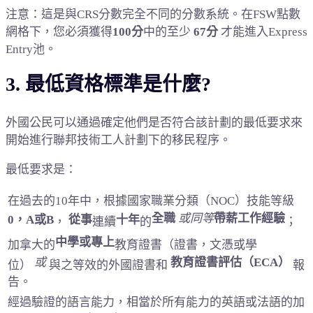
注意：這是與CRS分數完全不同的分數系統。
在FSW點數
網格下，您必須獲得
100分
中的至少
67分
才能進入Express
Entry池。
3. 最低資格標準是什麼?
外國公民可以通過確定他們是否符合該計劃的最低要求來
開始進行聯邦技術工人計劃下的移民程序。
最低要求是：
在過去的10年中，根據國家職業分類（NOC）技能等級
全職
或同等
帶薪工作經驗
0，A或B
從事
十年
；
，
連續
的
中學或專上
加拿大的
教育證書（證書，文憑或學
或
教育證書評估（ECA）
位）
與之等效的外國證書和
報
告。
經過驗證的語言能力，相當於
所有能力的英語或法語的
加