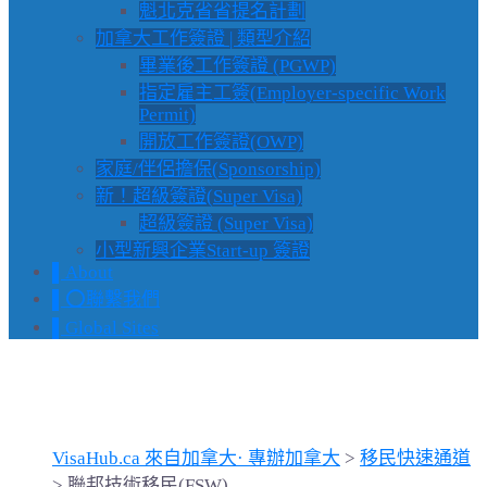
魁北克省省提名計劃
加拿大工作簽證 | 類型介紹
畢業後工作簽證 (PGWP)
指定雇主工簽(Employer-specific Work
Permit)
開放工作簽證(OWP)
家庭/伴侶擔保(Sponsorship)
新！超級簽證(Super Visa)
超級簽證 (Super Visa)
小型新興企業Start-up 簽證
▌About
▌⭕️聯繫我們
▌Global Sites
聯邦技術移民(FSW)
VisaHub.ca 來自加拿大· 專辦加拿大
>
移民快速通道
>
聯邦技術移民(FSW)