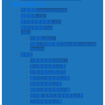
▌聯邦/省/團聚/工簽
快速通道Express Entry(EE)
經驗移民- CEC
聯邦技術貿易移民- FST
聯邦技術移民FSW
LMIA
什麼是LMIA？
勞動力市場影響評估PR支持 (LMIA PR
Support)
省移民
什麼是省提名(PNP)？
安大略省省提名計劃
大西洋移民試點項目
曼尼托巴省省提名計劃
卑詩省省提名計劃
新斯科舍省省提名計畫
紐芬蘭-拉布拉多省省提名計劃
艾伯塔省提名計畫