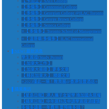
【 卡加立 】SAIT College
【 多倫多 】Centennial College
【 多倫多 】Georgian College @ILAC Toronto
【 多倫多 】George Brown College
【 多倫多 】Seneca College
⭐【 多倫多 】Toronto School of Management
⭐【 溫哥華/多倫多 】ILAC International
College
▌NEW! 最新消息
學生簽證(Study Permit)
【 加拿大工作 】
【 加拿大簽證 】更多文章
【 移民加拿大 】 精選文章
⭐2023僅此一場！教育展@香港恒豐酒店⭐
▌蘋果專訪
【星島日報】港人攜子女留學 換加國永居權
【蘋果日報】中年選科及申請學簽證須謹慎
多倫多讀書一年費用 要預幾多錢？