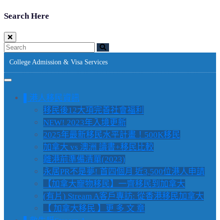
Search Here
College Admission & Visa Services
▌港人移民資訊
移民後12大項完善社會福利
NEW! 2023年入境更新
2025年最新移民水平計畫！500K移民
加拿大 vs 澳洲 讀書+移民比較
離港前準備清單(2023)
永居PR不是夢! 首四個月 近3,500位港人申請
【加拿大寵物移民】一齊移民到加拿大
(有片) Stream A客戶專訪: 從香港移民加拿大
【 加拿大移民 】更 多 文 章