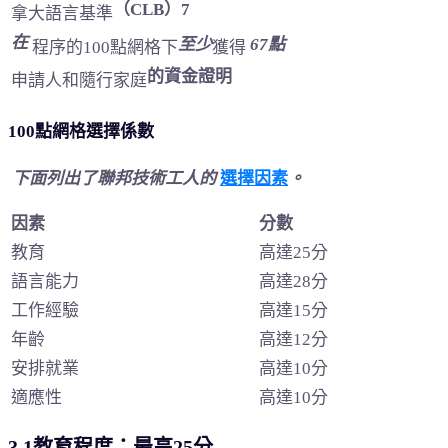
（CLB）7
拿大語言基準
在
至少
67點
程序的100點網格下
獲得
的資金證明
申請人和隨行家庭
100點網格選擇係數
下面列出了
聯邦技術工人的
選擇因素
。
因素
分數
教育
高達25分
語言能力
高達28分
工作經驗
高達15分
年齡
高達12分
安排就業
高達10分
適應性
高達10分
3.1教育程度：最高25分