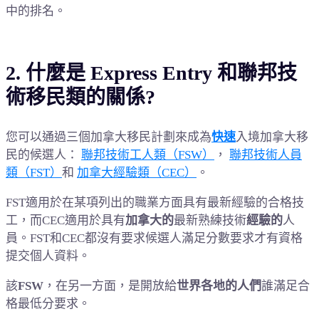
中的排名。
2. 什麼是 Express Entry 和聯邦技
術移民類的關係?
您可以通過三個加拿大移民計劃來成為
快速
入境加拿大移
民
的候選人
：
聯邦技術工人類（FSW）
，
聯邦技術人員
類（FST）
和
加拿大經驗類（CEC）
。
FST適用於在某項列出的職業方面具有最新經驗的合格技
工，而CEC適用於具有
加拿大的
最新熟練技術
經驗的
人
員
。
FST和CEC都沒有要求候選人滿足分數要求才有資格
提交個人資料。
該
FSW
，在另一方面，是開放給
世界各地的人們
誰滿足合
格最低分要求。