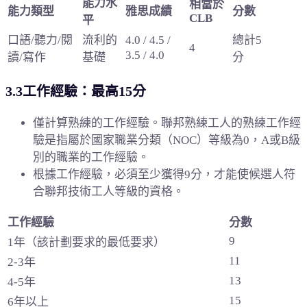
能力水
相當於
能力類型
雅思成績
分數
CLB
平
口語/聽力/閱
流利的
總計5
4.0 / 4.5 /
4
3.5 / 4.0
讀/寫作
基礎
分
3.3工作經驗：最高15分
僅計算熟練的工作經驗。
聯邦熟練工人的熟練工作經
驗是指屬於國家職業分類（NOC）等級為0，A或B級
別的職業的工作經驗。
根據工作經驗，必須至少獲得9分，才能使候選人符
合聯邦技術工人等級的資格。
工作經驗
分數
9
1年（該計劃要求的最低要求）
11
2-3年
13
4-5年
15
6年以上