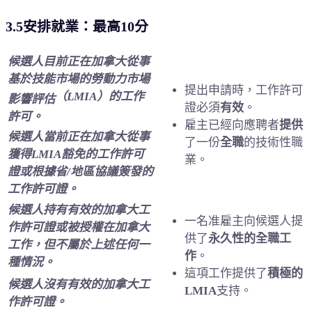
3.5安排就業：最高10分
候選人目前正在加拿大從事
基於技能
市場的勞動力市場
提出申請時，
工作許可
（LMIA）的工作
影響評估
證必須
有效
。
許可。
雇主已經
向應聘者
提供
候選人當前正在加拿大從事
了一份
全職
的技術性職
獲得
LMIA豁免的工作許可
業。
證或根據省/地區協議簽發的
工作許可證。
候選人持有有效的加拿大
工
一名准雇主向
候選人
提
作許可證或被授權在加拿大
供了
永久性的全職工
工作，但不屬於上述任何一
作
。
種情況。
這項工作提供了
積極的
候選人
沒有有效的加拿大工
LMIA
支持
。
作許可證。