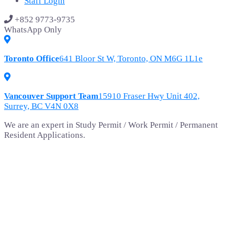
Staff Login
+852 9773-9735
WhatsApp Only
Toronto Office
641 Bloor St W, Toronto, ON M6G 1L1e
Vancouver Support Team
15910 Fraser Hwy Unit 402,
Surrey, BC V4N 0X8
We are an expert in Study Permit / Work Permit / Permanent
Resident Applications.