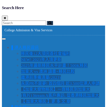
Search Here
College Admission & Visa Services
▌港人移民資訊
移民後12大項完善社會福利
NEW! 2023年入境更新
2025年最新移民水平計畫！500K移民
加拿大 vs 澳洲 讀書+移民比較
離港前準備清單(2023)
永居PR不是夢! 首四個月 近3,500位港人申請
【加拿大寵物移民】一齊移民到加拿大
(有片) Stream A客戶專訪: 從香港移民加拿大
【 加拿大移民 】更 多 文 章