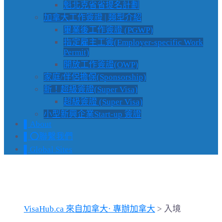
魁北克省省提名計劃
加拿大工作簽證 | 類型介紹
畢業後工作簽證 (PGWP)
指定雇主工簽(Employer-specific Work
Permit)
開放工作簽證(OWP)
家庭/伴侶擔保(Sponsorship)
新！超級簽證(Super Visa)
超級簽證 (Super Visa)
小型新興企業Start-up 簽證
▌About
▌⭕️聯繫我們
▌Global Sites
Tag: 入境
VisaHub.ca 來自加拿大· 專辦加拿大
>
入境