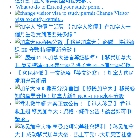
道計劃 | 五大職業類型可優先移民
What to do to Extend your study perm...
Change Visitor
Visa to Study Permit...
【 加拿大物價 】在加拿大一
個月生活費到底要幾多錢？
【 移民加拿大 】必睇！快速通
道 EE 分數 持續更新分數！
【 移民加拿大
】 英文標準 CLB 是什麼？除了考IELTS有什麼選擇...
【 移民必懂 】一文統整「英文縮寫」！加拿大移民
常用專業術語
【 移民加拿大 】移民必
知的職業分類！加拿大新制NOC-TEER水平分級
【 港人移民 】 香港
救生艇 移民加拿大：資格、條件公告！讀書即可申
請永...
【 移民加拿
大 】成功移民加拿大後，馬上享受12大項完善社會