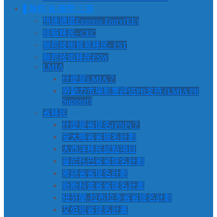
▌聯邦/省/團聚/工簽
快速通道Express Entry(EE)
經驗移民- CEC
聯邦技術貿易移民- FST
聯邦技術移民FSW
LMIA
什麼是LMIA？
勞動力市場影響評估PR支持 (LMIA PR
Support)
省移民
什麼是省提名(PNP)？
安大略省省提名計劃
大西洋移民試點項目
曼尼托巴省省提名計劃
卑詩省省提名計劃
新斯科舍省省提名計畫
紐芬蘭-拉布拉多省省提名計劃
艾伯塔省提名計畫