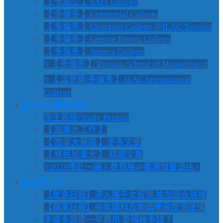
【 卡加立 】SAIT College
【 多倫多 】Centennial College
【 多倫多 】Georgian College @ILAC Toronto
【 多倫多 】George Brown College
【 多倫多 】Seneca College
⭐【 多倫多 】Toronto School of Management
⭐【 溫哥華/多倫多 】ILAC International
College
▌NEW! 最新消息
學生簽證(Study Permit)
【 加拿大工作 】
【 加拿大簽證 】更多文章
【 移民加拿大 】 精選文章
⭐2023僅此一場！教育展@香港恒豐酒店⭐
▌蘋果專訪
【星島日報】港人攜子女留學 換加國永居權
【蘋果日報】中年選科及申請學簽證須謹慎
多倫多讀書一年費用 要預幾多錢？