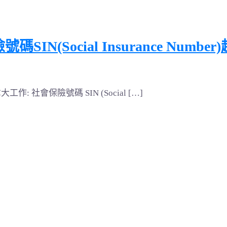
IN(Social Insurance Numb
: 社會保險號碼 SIN (Social […]