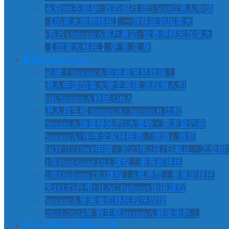
永居PR不是夢! 首四個月 近3,500位港人申請
【加拿大寵物移民】一齊移民到加拿大
(有片) Stream A客戶專訪: 從香港移民加拿大
【 加拿大移民 】更 多 文 章
▌救生艇Stream A
必睇！Stream A 拒簽最常見錯誤！
港人申請加拿大學生簽證 流程懶人包
HK Stream A 移民 Q&A
港人救生艇 Stream A / Stream B 比較
Stream A 讀書移民的5大優勢，需求量仍高
Stream A | 中年全家移民而「倒讀」進修
HOT !! | OWP申請，於23年2月7日截止，怎麼辦
1年Post-Grad DLI 課程｜畢業即移民
2年Diploma DLI課程｜6萬港幣｜畢業即移民
免IELTS升學! ILAC Pathway銜接課程
Stream A 畢業後的移民程序辦理
2023-2024年 救生艇Stream A 最後衝刺！
▌ DLI 學校｜課程&入學