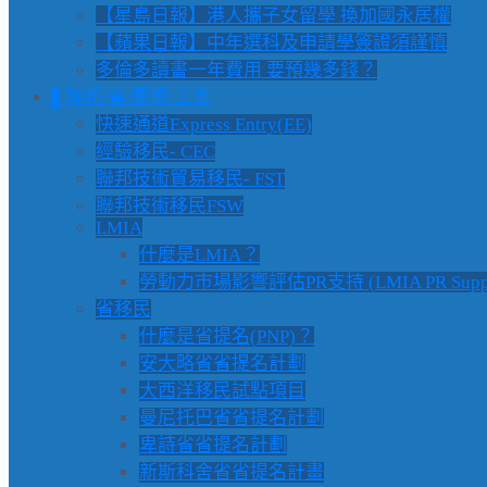
【星島日報】港人攜子女留學 換加國永居權
【蘋果日報】中年選科及申請學簽證須謹慎
多倫多讀書一年費用 要預幾多錢？
▌聯邦/省/團聚/工簽
快速通道Express Entry(EE)
經驗移民- CEC
聯邦技術貿易移民- FST
聯邦技術移民FSW
LMIA
什麼是LMIA？
勞動力市場影響評估PR支持 (LMIA PR Suppo
省移民
什麼是省提名(PNP)？
安大略省省提名計劃
大西洋移民試點項目
曼尼托巴省省提名計劃
卑詩省省提名計劃
新斯科舍省省提名計畫