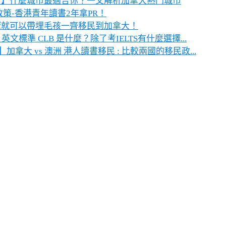
大 】什麼城市最適合你？一文解析加拿大熱門城市
政策-香港青年讀書2年拿PR！
驟就可以帶埋毛孩一齊移民到加拿大！
英文標準 CLB 是什麼？除了考IELTS有什麼選擇...
】加拿大 vs 澳洲 港人讀書移民 : 比較兩國的移民政...