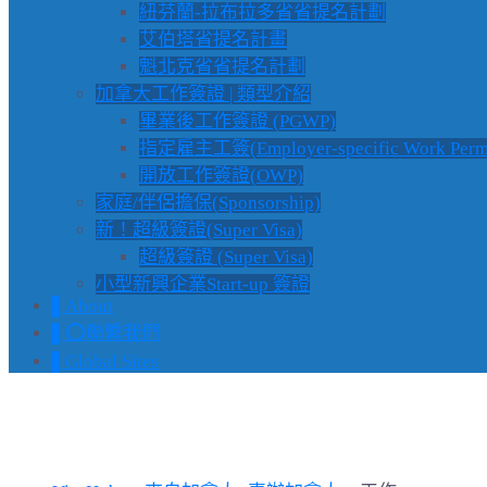
紐芬蘭-拉布拉多省省提名計劃
艾伯塔省提名計畫
魁北克省省提名計劃
加拿大工作簽證 | 類型介紹
畢業後工作簽證 (PGWP)
指定雇主工簽(Employer-specific Work Permi
開放工作簽證(OWP)
家庭/伴侶擔保(Sponsorship)
新！超級簽證(Super Visa)
超級簽證 (Super Visa)
小型新興企業Start-up 簽證
▌About
▌⭕️聯繫我們
▌Global Sites
Tag: 工作