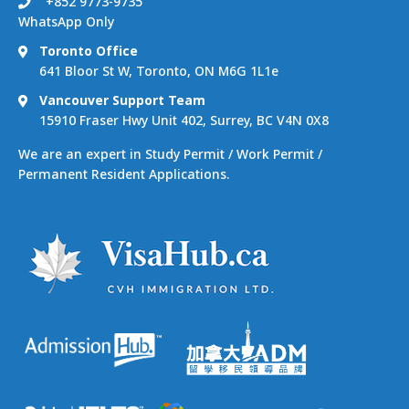
+852 9773-9735
WhatsApp Only
Toronto Office
641 Bloor St W, Toronto, ON M6G 1L1e
Vancouver Support Team
15910 Fraser Hwy Unit 402, Surrey, BC V4N 0X8
We are an expert in Study Permit / Work Permit /
Permanent Resident Applications.