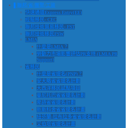
▌聯邦/省/團聚/工簽
快速通道Express Entry(EE)
經驗移民- CEC
聯邦技術貿易移民- FST
聯邦技術移民FSW
LMIA
什麼是LMIA？
勞動力市場影響評估PR支持 (LMIA PR
Support)
省移民
什麼是省提名(PNP)？
安大略省省提名計劃
大西洋移民試點項目
曼尼托巴省省提名計劃
卑詩省省提名計劃
新斯科舍省省提名計畫
紐芬蘭-拉布拉多省省提名計劃
艾伯塔省提名計畫