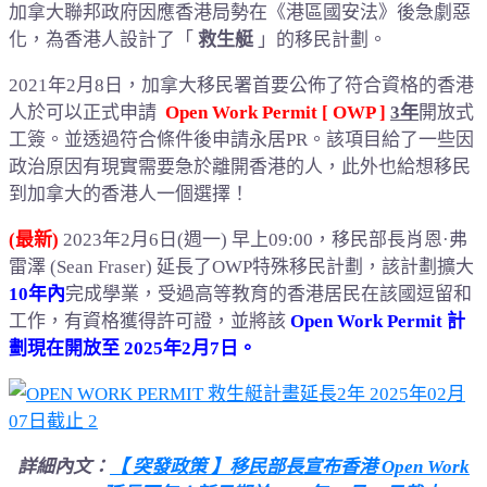
加拿大聯邦政府因應香港局勢在《港區國安法》後急劇惡
化，為香港人設計了「
救生艇
」的移民計劃。
2021年2月8日，加拿大移民署首要公佈了符合資格的香港
人於可以正式申請
Open Work Permit [ OWP ]
3年
開放式
工簽。並透過符合條件後申請永居PR。該項目給了一些因
政治原因有現實需要急於離開香港的人，此外也給想移民
到加拿大的香港人一個選擇！
(最新)
2023年2月6日(週一) 早上09:00，移民部長肖恩·弗
雷澤 (Sean Fraser) 延長了OWP特殊移民計劃，該計劃擴大
10年內
完成學業，受過高等教育的香港居民在該國逗留和
工作，有資格獲得許可證，並將該
Open Work Permit 計
劃現在開放至 2025年2月7日。
詳細內文：
【 突發政策 】移民部長宣布香港 Open Work