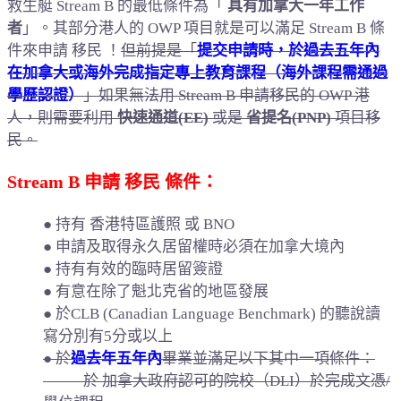
救生艇 Stream B 的最低條件為「
具有加拿大一年工作
者
」。其部分港人的 OWP 項目就是可以滿足 Stream B 條
件來申請 移民 ！
但前提是「
提交申請時，於過去五年內
在加拿大或海外完成指定專上教育課程（海外課程需通過
學歷認證）
」如果無法用 Stream B 申請移民的 OWP 港
人，則需要利用
快速通道(EE)
或是
省提名(PNP)
項目移
民。
Stream B 申請 移民 條件：
● 持有 香港特區護照 或 BNO
● 申請及取得永久居留權時必須在加拿大境內
● 持有有效的臨時居留簽證
● 有意在除了魁北克省的地區發展
● 於CLB (Canadian Language Benchmark) 的聽說讀
寫分別有5分或以上
● 於
過去年五年內
畢業並滿足以下其中一項條件：
— 於 加拿大政府認可的院校（DLI）於完成文憑/