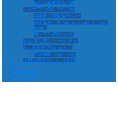
魁北克省省提名計劃
加拿大工作簽證 | 類型介紹
畢業後工作簽證 (PGWP)
指定雇主工簽(Employer-specific Work
Permit)
開放工作簽證(OWP)
家庭/伴侶擔保(Sponsorship)
新！超級簽證(Super Visa)
超級簽證 (Super Visa)
小型新興企業Start-up 簽證
▌About
▌⭕️聯繫我們
▌Global Sites
【 香港救生艇 】Open
Work Permit 申請，於