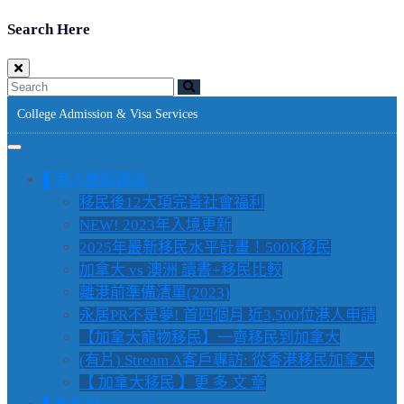
Search Here
College Admission & Visa Services
▌港人移民資訊
移民後12大項完善社會福利
NEW! 2023年入境更新
2025年最新移民水平計畫！500K移民
加拿大 vs 澳洲 讀書+移民比較
離港前準備清單(2023)
永居PR不是夢! 首四個月 近3,500位港人申請
【加拿大寵物移民】一齊移民到加拿大
(有片) Stream A客戶專訪: 從香港移民加拿大
【 加拿大移民 】更 多 文 章