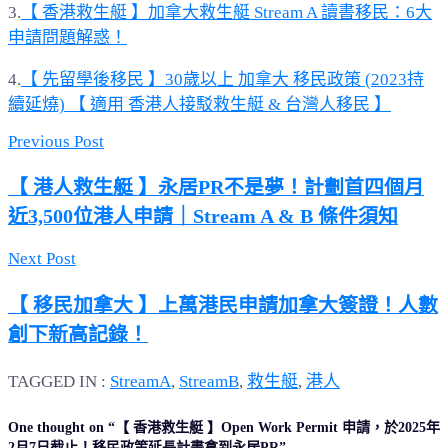
3.
【 香港救生艇 】加拿大救生艇 Stream A 讀書移民：6大
申請問題解惑！
4.
【 先留學後移民 】30歲以上 加拿大 移民政策 (2023持
續延燒) 【 適用 香港人接駁救生艇 & 台灣人移民 】
Previous Post
【 港人救生艇 】永居PR不是夢！計劃首四個月
近3,500位港人申請｜Stream A & B 條件須知
Next Post
【 移民加拿大 】上萬港民申請加拿大簽證！人數
創下新高記錄！
TAGGED IN :
StreamA
,
StreamB
,
救生艇
,
港人
One thought on “
【 香港救生艇 】Open Work Permit 申請，於2025年
2月7日截止！移民政策延長計畫拿到永居PR
”