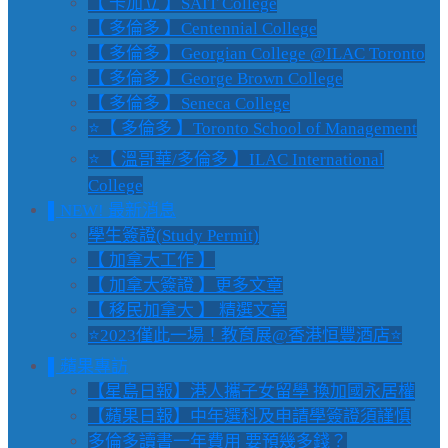
【 卡加立 】SAIT College
【 多倫多 】Centennial College
【 多倫多 】Georgian College @ILAC Toronto
【 多倫多 】George Brown College
【 多倫多 】Seneca College
⭐【 多倫多 】Toronto School of Management
⭐【 溫哥華/多倫多 】ILAC International
College
▌NEW! 最新消息
學生簽證(Study Permit)
【 加拿大工作 】
【 加拿大簽證 】更多文章
【 移民加拿大 】 精選文章
⭐2023僅此一場！教育展@香港恒豐酒店⭐
▌蘋果專訪
【星島日報】港人攜子女留學 換加國永居權
【蘋果日報】中年選科及申請學簽證須謹慎
多倫多讀書一年費用 要預幾多錢？