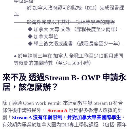
學位課程
— 於 加拿大政府認可的院校（DLI）完成證書課
程
— 於海外完成以下其中一項相等學歷的課程
◆ 加拿大 大專 文憑 （課程長度至少兩年）
◆ 加拿大學位
◆ 學士後文憑或證書 （課程長度至少一年）
● 於申請前三年在 加拿大 全職工作至少12個月或同
等時間的兼職時數（至少1,560小時）
來不及 透過Stream B- OWP 申請永
居，該怎麼辦？
除了透過 Open Work Permit 來達到救生艇 Stream B 符合
條件後申請移民外，
Stream A
也是很多香港人選擇的計
劃！
Stream A 沒有年齡限制，針對加拿大畢業國際學生
，
有效期內畢業於加拿大國內DLI專上學院課程 （包括: 兩年