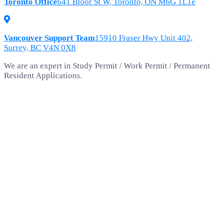
Toronto Office
641 Bloor St W, Toronto, ON M6G 1L1e
Vancouver Support Team
15910 Fraser Hwy Unit 402,
Surrey, BC V4N 0X8
We are an expert in Study Permit / Work Permit / Permanent
Resident Applications.