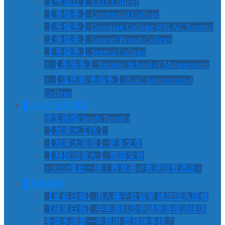
【 卡加立 】SAIT College
【 多倫多 】Centennial College
【 多倫多 】Georgian College @ILAC Toronto
【 多倫多 】George Brown College
【 多倫多 】Seneca College
⭐【 多倫多 】Toronto School of Management
⭐【 溫哥華/多倫多 】ILAC International
College
▌NEW! 最新消息
學生簽證(Study Permit)
【 加拿大工作 】
【 加拿大簽證 】更多文章
【 移民加拿大 】 精選文章
⭐2023僅此一場！教育展@香港恒豐酒店⭐
▌蘋果專訪
【星島日報】港人攜子女留學 換加國永居權
【蘋果日報】中年選科及申請學簽證須謹慎
多倫多讀書一年費用 要預幾多錢？