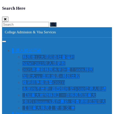
Search Here
College Admission & Visa Services
▌港人移民資訊
移民後12大項完善社會福利
NEW! 2023年入境更新
2025年最新移民水平計畫！500K移民
加拿大 vs 澳洲 讀書+移民比較
離港前準備清單(2023)
永居PR不是夢! 首四個月 近3,500位港人申請
【加拿大寵物移民】一齊移民到加拿大
(有片) Stream A客戶專訪: 從香港移民加拿大
【 加拿大移民 】更 多 文 章