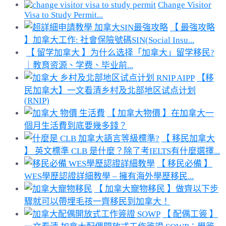
Change Visitor
Visa to Study Permit...
【 最強攻略
】加拿大工作: 社會保險號碼SIN(Social Insu...
【 留学加拿大 】为什么选择「加拿大」留学移民?
｜教育资源、学费、毕业前...
【移
民加拿大】一文看清乡村及北部地区试点计划
(RNIP)
【 加拿大物價 】在加拿大一
個月生活費到底要幾多錢？
【 移民加拿大
】 英文標準 CLB 是什麼？除了考IELTS有什麼選擇...
【 移民必備 】
WES學歷認證詳細教學 – 擁有海外學歷移民...
【 加拿大寵物移民 】做齊以下步
驟就可以帶埋毛孩一齊移民到加拿大！
【 配偶工簽 】