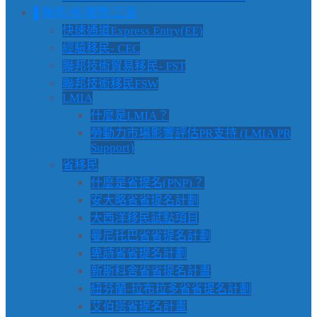
▌聯邦/省/團聚/工簽
快速通道Express Entry(EE)
經驗移民- CEC
聯邦技術貿易移民- FST
聯邦技術移民FSW
LMIA
什麼是LMIA？
勞動力市場影響評估PR支持 (LMIA PR
Support)
省移民
什麼是省提名(PNP)？
安大略省省提名計劃
大西洋移民試點項目
曼尼托巴省省提名計劃
卑詩省省提名計劃
新斯科舍省省提名計畫
紐芬蘭-拉布拉多省省提名計劃
艾伯塔省提名計畫