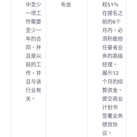
中至少
布会
权51％
一项工
在提名之
作需要
前的6个
至少一
月内，必
年的合
须积极担
同，并
任曼省业
且是以
务的高级
前的工
经理。
作，并
展示12
且与该
个月的结
行业有
算资金。
关。
提交商业
计划书
签署业务
绩效协
议。