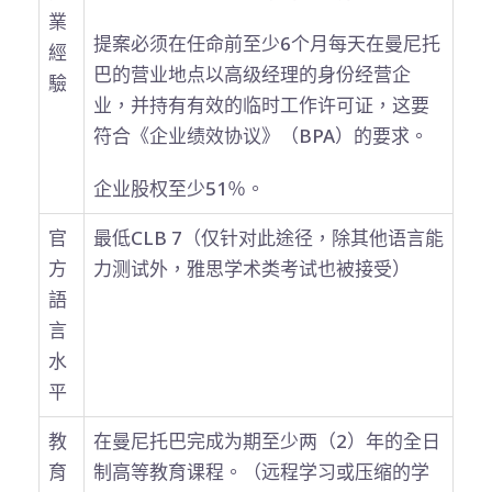
業
提案必须在任命前至少6个月每天在曼尼托
經
巴的营业地点以高级经理的身份经营企
驗
业，并持有有效的临时工作许可证，这要
符合《企业绩效协议》（BPA）的要求。
企业股权至少51％。
官
最低CLB 7（仅针对此途径，除其他语言能
方
力测试外，雅思学术类考试也被接受）
語
言
水
平
教
在曼尼托巴完成为期至少两（2）年的全日
育
制高等教育课程。（远程学习或压缩的学