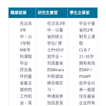
職業就業
研究生實習
學生企業家
在过去
在过去3年
毕业于曼
3年
中，以曼
省的2年
中，以
省的硕士
制专上课
1年制
学位/ 博
程
MB专
士PHD计
CLB 7
科课程
划毕业。
21-35岁
毕业
完成曼省
拥有有效
符合条
的Mitacs
的WP /
件的曼
升职或加
PGWP
省雇主
速合格实
自毕业以
提供的
习。
来一直居
工作机
申请前参
住在曼省
会，其
加信息发
企业所有