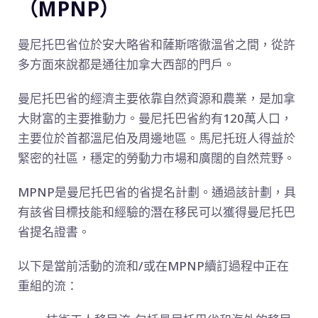
（MPNP）
曼尼托巴省位於安大略省和薩斯喀徹溫省之間，從許
多方面來說都是通往加拿大西部的門戶。
曼尼托巴省的經濟主要依靠自然資源和農業，是加拿
大財富的主要推動力。
曼尼托巴省約有120萬人口，
主要位於首都溫尼伯及周邊地區。
馬尼托班人得益於
緊密的社區，穩定的勞動力市場和廣闊的自然荒野。
MPNP是曼尼托巴省的省提名計劃。
通過該計劃，具
有該省目標技能和經驗的潛在移民可以獲得曼尼托巴
省提名證書。
以下是當前活動的流和/或在MPNP續訂過程中正在
重組的流：