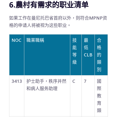
6.農村有需求的职业清单
如果工作在曼尼托巴省首府以外，则符合MPNP资
格的申请人将被视为这些职业。
NOC
職業職稱
技
最
合
能
低
格
等
CLB
的
級
類
別
3413
护士助手，秩序井然
C
7
國
和病人服务助理
際
教
育
類