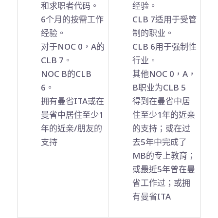
和求职者代码。
经验。
6个月的按需工作
CLB 7适用于受管
经验。
制的职业。
对于NOC 0，A的
CLB 6用于强制性
CLB 7。
行业。
NOC B的CLB
其他NOC 0，A，
6。
B职业为CLB 5
拥有曼省ITA或在
得到在曼省中居
曼省中居住至少1
住至少1年的近亲
年的近亲/朋友的
的支持；或在过
支持
去5年中完成了
MB的专上教育；
或最近5年曾在曼
省工作过；或拥
有曼省ITA