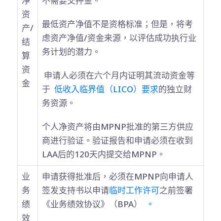
净
不需要交押金。
资
最低资产净值不是资格标准；但是，将考
产/
虑资产净值/资金来源，以评估成功执行业
结
务计划的潜力。
算
资
申请人必须在六个月内证明其流动资金等
金
于
低收入临界值（LICO）要求
的独立财
务资源。
个人净资产将由MPNP批准的第三方供应
商进行验证。验证报告和申请必须在收到
LAA后的120天内提交给MPNP。
业
申请获得批准后，必须在MPNP向申请人
务
签发支持书以申请
临时工作许可
之前签署
绩
《业务绩效协议》（BPA）
。
效