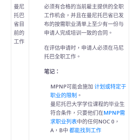
曼尼
必须有合格的当前雇主提供的全职
托巴
工作机会，并且在曼尼托巴省已发
省目
布的按需职业清单上至少有一份与
前的
申请人完成培训一致的合同。
工作
在评估申请时，申请人必须在马尼
托巴全职工作。
笔记：
MPNP可能会施加
计划或特定于
职业的限制
。
曼尼托巴大学学位课程的毕业生
符合条件，只要他们在
MPNP需
求职业列表
中的任何NOC 0，
A，B中
都能找到工作