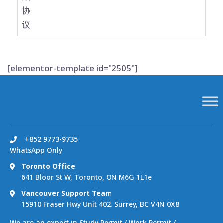
协
议
[elementor-template id="2505"]
+852 9773-9735
WhatsApp Only
Toronto Office
641 Bloor St W, Toronto, ON M6G 1L1e
Vancouver Support Team
15910 Fraser Hwy Unit 402, Surrey, BC V4N 0X8
We are an expert in Study Permit / Work Permit /