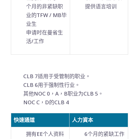
个月的非紧缺职
提供语言培训
业的TFW / MB毕
业生
申请时在曼省生
活/工作
CLB 7适用于受管制的职业。
CLB 6用于强制性行业。
其他NOC 0，A，B职业为CLB 5。
NOC C，D的CLB 4
快速通道
人力資本
拥有EE个人资料
6个月的紧缺工作