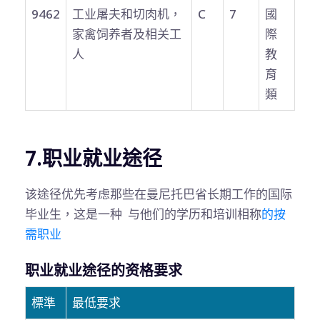
9462
工业屠夫和切肉机，
C
7
國
家禽饲养者及相关工
際
人
教
育
類
7.职业就业途径
该途径优先考虑那些在曼尼托巴省长期工作的国际
毕业生，这是一种 与他们的学历和培训相称
的按
需职业
职业就业途径的资格要求
標準
最低要求