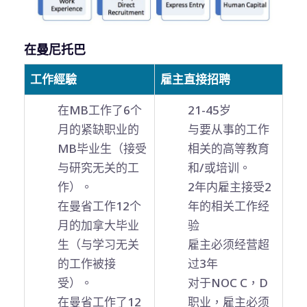
在曼尼托巴
工作經驗
雇主直接招聘
在MB工作了6个
21-45岁
月的紧缺职业的
与要从事的工作
MB毕业生（接受
相关的高等教育
与研究无关的工
和/或培训。
作）。
2年内雇主接受2
在曼省工作12个
年的相关工作经
月的加拿大毕业
验
生（与学习无关
雇主必须经营超
的工作被接
过3年
受）。
对于NOC C，D
在曼省工作了12
职业，雇主必须