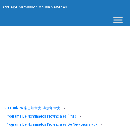
College Admission & Visa Services
NBPNP – Corriente
empresarial de
posgrado
VisaHub.ca 來自加拿大· 專辦加拿大
>
Programa De Nominados Provinciales (PNP)
>
Programa De Nominados Provinciales De New Brunswick
>