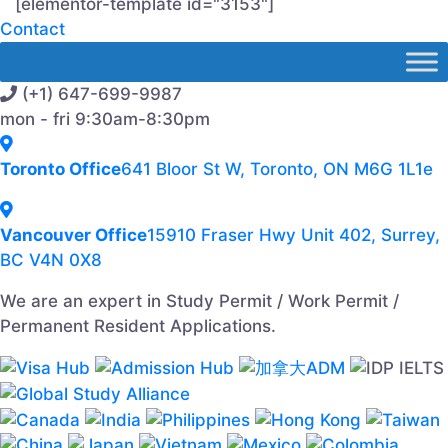
[elementor-template id="3153"]
Contact
(+1) 647-699-9987
mon - fri 9:30am-8:30pm
Toronto Office
641 Bloor St W, Toronto, ON M6G 1L1e
Vancouver Office
15910 Fraser Hwy Unit 402, Surrey,
BC V4N 0X8
We are an expert in Study Permit / Work Permit /
Permanent Resident Applications.