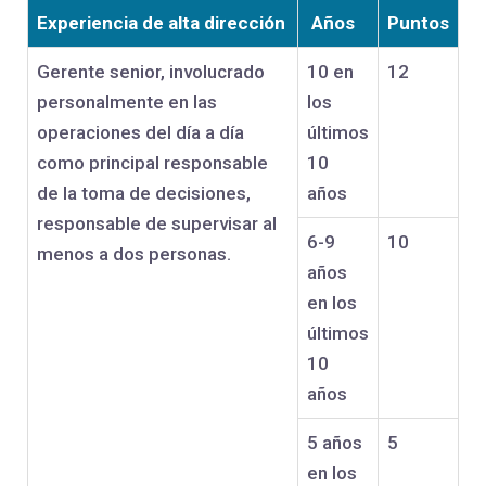
Experiencia de alta dirección
Años
Puntos
Gerente senior, involucrado
10 en
12
personalmente en las
los
operaciones del día a día
últimos
como principal responsable
10
de la toma de decisiones,
años
responsable de supervisar al
6-9
10
menos a dos personas.
años
en los
últimos
10
años
5 años
5
en los