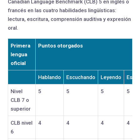
Canadian Language Benchmark (CLB) 5 en inglés o
francés en las cuatro habilidades lingüísticas:
lectura, escritura, comprensión auditiva y expresión
oral.
Primera
Puntos otorgados
lengua
oficial
Hablando
Escuchando
Leyendo
Escri
Nivel
5
5
5
5
CLB 7 o
superior
CLB nivel
4
4
4
4
6